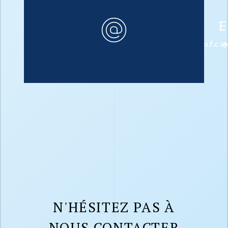
E
s.f.c.
N'HÉSITEZ PAS À
NOUS CONTACTER